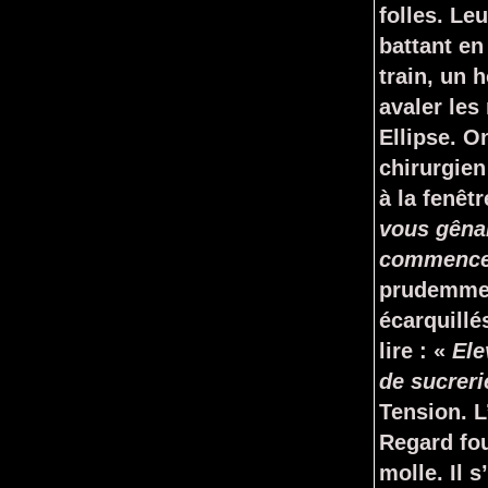
folles. Le
battant en
train, un 
avaler les
Ellipse. O
chirurgien
à la fenêt
vous gênai
commence
prudemmen
écarquillé
lire : «
Ele
de sucreri
Tension. L
Regard fou
molle. Il 