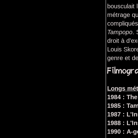
bousculait
métrage qui
compliqués,
Tampopo
. 
droit à d’e
Louis Skore
genre et de
Filmogr
Longs mét
1984 : Th
1985 : T
1987 : L'I
1988 : L'I
1990 : A-