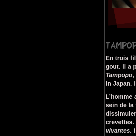
Stop
TAMPOP
En trois f
gout. Il a 
Tampopo
,
in Japan. 
L’homme av
sein de la
dissimuler 
crevettes. 
vivantes
. 