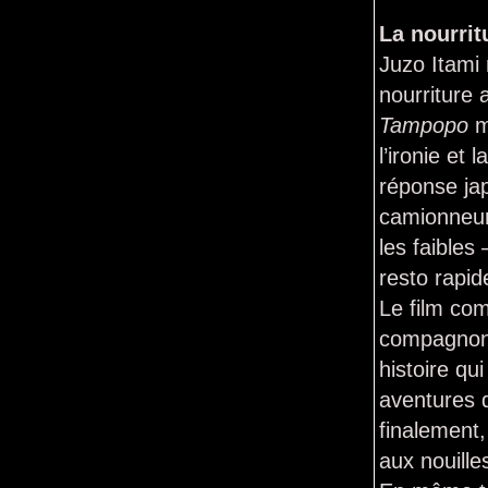
La nourrit
Juzo Itami 
nourriture 
Tampopo
m
l’ironie et
réponse ja
camionneur
les faibles
resto rapid
Le film co
compagnon 
histoire qu
aventures q
finalement
aux nouill