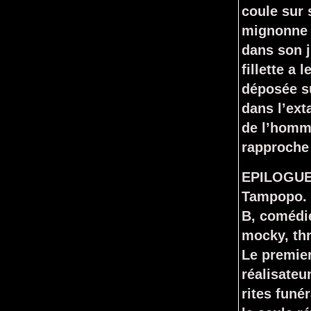
coule sur
mignonne e
dans son j
fillette a
déposée su
dans l’exta
de l’homme
rapproche 
EPILOGUE. 
Tampopo. L
B, comédie
mocky, thr
Le premie
réalisateu
rites funé