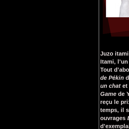
Stop
Juzo itami
Itami, l’u
Tout d’ab
de Pékin
d
un chat
e
Game
de Y
reçu le pr
temps, il 
ouvrages
d’exempla