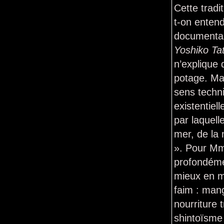
Cette tradit
t-on entend
documenta
Yoshiko Ta
n’explique 
potage. Mai
sens techn
existentiel
par laquelle
mer, de la
». Pour Mme
profondémen
mieux en m
faim : mang
nourriture 
shintoïsme