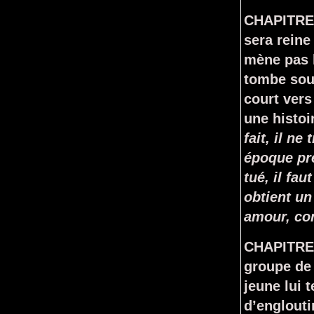
CHAPITRE 
sera reine
mène pas l
tombe sous
court vers
une histoi
fait, il n
époque pré
tué, il fau
obtient un
amour, c
CHAPITRE 
groupe de 
jeune lui 
d’englouti