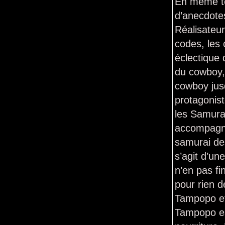
En même te
d’anecdotes
Réalisateur
codes, les 
éclectique
du cowboy,
cowboy jusq
protagonist
les Samurai
accompagné
samurai des
s’agit d’un
n’en pas fi
pour rien d
Tampopo et
Tampopo est