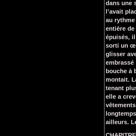
dans une s
l’avait pla
au rythme 
entière de
épuisés, il
sorti un œu
glisser av
embrassé l
bouche à b
montait. La
tenant plu
elle a cre
vêtements 
longtemps 
ailleurs. L
CHAPITRE 