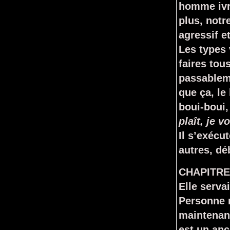
homme ivre
plus, notr
agressif e
Les types v
faires to
passableme
que ça, le
boui-boui,
plaît, je 
Il s’exécu
autres, dé
CHAPITRE
Elle serva
Personne n
maintenant
est un anc