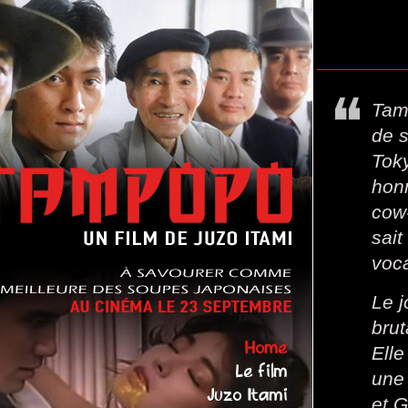
Tam
de s
Toky
honn
cow-
sait
voca
Le j
brut
Home
Elle
Le film
une
Juzo Itami
et 