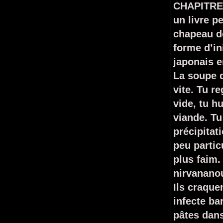
CHAPITRE 
un livre p
chapeau de
forme d’in
japonais e
La soupe d
vite. Tu r
vide, tu h
viande. Tu
précipitat
peu partic
plus faim.
nirvananou
Ils craque
infecte ba
pâtes dans