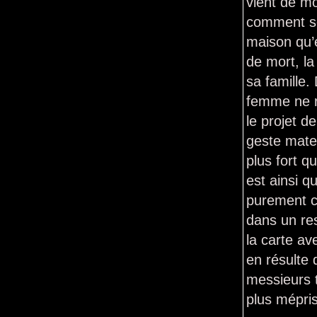
vient de mo
comment se
maison qu’e
de mort, la
sa famille.
femme ne r
le projet d
geste mater
plus fort q
est ainsi 
purement c
dans un re
la carte av
en résulte
messieurs t
plus mépri