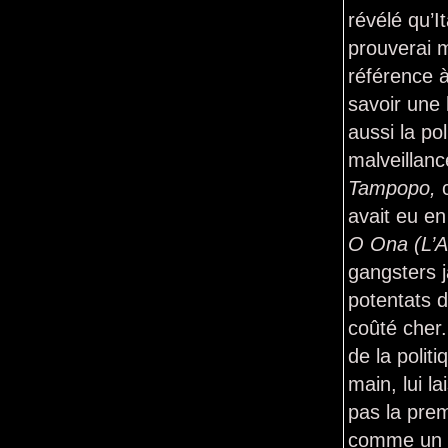
révélé qu’It
prouverai 
référence 
savoir une 
aussi la po
malveillanc
Tampopo,
avait eu en
O Ona
(L’
gangsters j
potentats d
coûté cher
de la poli
main, lui l
pas la prem
comme un c