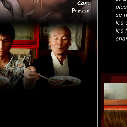
Cast
plus
Presse
se 
les 
les
cha