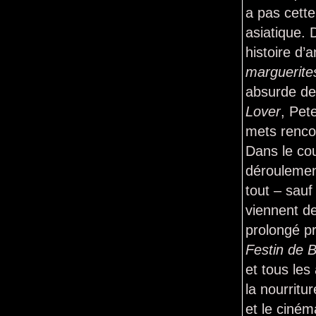
a pas cette
asiatique.
histoire d’
marguerite
absurde d
Lover
, Pet
mets rencon
Dans le co
déroulement
tout – sauf
viennent de
prolongé pr
Festin de B
et tous les
la nourritu
et le ciné