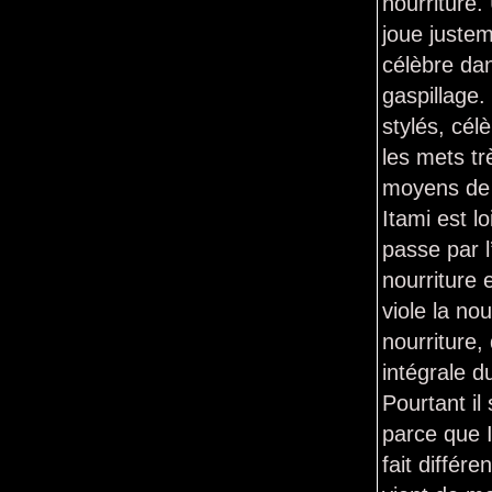
nourriture
joue justem
célèbre dan
gaspillage.
stylés, cél
les mets t
moyens de s
Itami est l
passe par l
nourriture 
viole la no
nourriture, 
intégrale d
Pourtant il
parce que 
fait différ