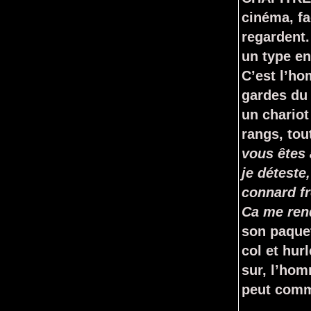
cinéma, fa
regardent.
un type en
C’est l’ho
gardes du 
un chariot
rangs, tou
vous êtes 
je déteste
connard f
Ca me ren
son paquet
col et hurl
sur, l’homm
peut comm