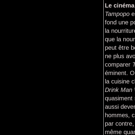
Le cinéma 
Tampopo
e
fond une p
la nourritu
que la nour
peut être 
ne plus avo
comparer
éminent. On
la cuisine
Drink Ma
quasiment s
aussi deve
hommes, c
par contre,
même quand 