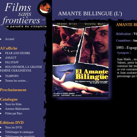
AMANTE BILLINGUE (L')
AMANTE BI
V
Réalisation :
Accueil
Comédiens :
Ima
1993 - Espag
A l'affiche
Synopsis :
FEAR AND DESIRE
ASSAUT
Juan Marès , un
FALSTAFF
Valenti, petite b
commun fait ress
HOLODOMOR, LA GRANDE
se voit contrain
FAMINE UKRAINIENNE
et Juan souhaite
personnage qui f
TAMPOPO
Toutes les sorties ...
Prochainement
Catalogue
Tous les films
Auteurs Réalisateurs
Films par Pays
Editions DVD
Tous les DVD
Télécharger le catalogue
Télécharger les actualités