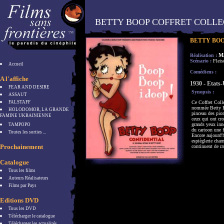
BETTY BOOP COFFRET COLL
BETTY BO
M
Réalisation :
Scénario :
Fleis
Accueil
Comédiens :
A l'affiche
1930 - Etats-
FEAR AND DESIRE
Synopsis :
ASSAUT
FALSTAFF
Ce Coffret Colle
nommée Betty Bo
HOLODOMOR, LA GRANDE
pinceau des pion
FAMINE UKRAINIENNE
ceux qui ont cr
grands yeux inno
TAMPOPO
du cartoon une f
Toutes les sorties ...
Encore aujourd'h
espièglerie char
Prochainement
continuent de ra
Catalogue
Tous les films
Auteurs Réalisateurs
Films par Pays
Editions DVD
Tous les DVD
Télécharger le catalogue
Télécharger les actualités