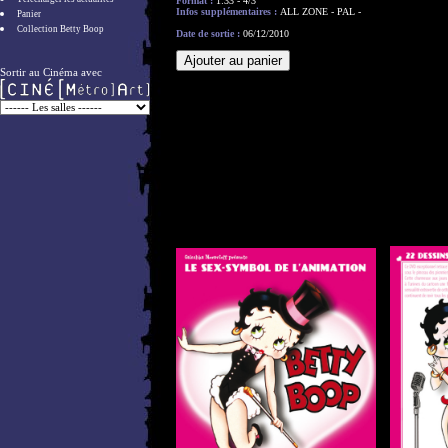
Format :
1:33 - 4/3
Infos supplémentaires :
ALL ZONE - PAL -
Panier
Collection Betty Boop
Date de sortie :
06/12/2010
Sortir au Cinéma avec