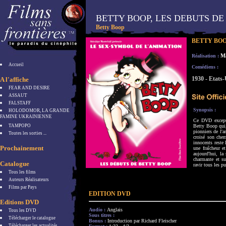
BETTY BOOP, LES DEBUTS DE
Betty Boop
BETTY BOO
M
Réalisation :
Accueil
Comédiens :
1930 - Etats
A l'affiche
FEAR AND DESIRE
ASSAUT
FALSTAFF
Synopsis :
HOLODOMOR, LA GRANDE
FAMINE UKRAINIENNE
Ce DVD excepti
TAMPOPO
Betty Boop qui,
pionniers de l'
Toutes les sorties ...
croisé son che
innocents reste
Prochainement
une fraîcheur e
aujourd'hui, la 
charmante et su
Catalogue
ravir tous les pu
Tous les films
Auteurs Réalisateurs
Films par Pays
EDITION DVD
Editions DVD
Audio :
Anglais
Tous les DVD
Sous titres :
Télécharger le catalogue
Bonus :
Introduction par Richard Fleischer
Télécharger les actualités