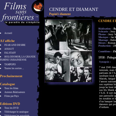
CENDRE ET DIAMANT
Popiol i diament
CENDRE E
A
Réalisation :
Scénario :
Jerzy
Accueil
Photos :
Jerzy 
Musique :
Jan
Montage :
Hali
A l'affiche
Décors :
Roman
FEAR AND DESIRE
Production :
ZR
ASSAUT
Comédiens :
Zb
FALSTAFF
HOLODOMOR, LA GRANDE
1958 - Polog
FAMINE UKRAINIENNE
Synopsis :
TAMPOPO
7 mai 1945 dans 
Toutes les sorties ...
terminée, mais l
partisans de l’
Prochainement
secrétaire local
Maciek, fatigué 
l’amour naissant
Catalogue
son supérieur hi
jusqu’au bout d
Tous les films
son fils Marek a
Auteurs Réalisateurs
l’A.K. Il sort da
une patrouille a
Films par Pays
les notables et 
d’un banquet lam
Editions DVD
danseurs qui pr
d’ordures.
Tous les DVD
Télécharger le catalogue
Télécharger les actualités