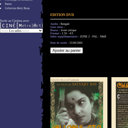
Panier
Collection Betty Boop
EDITION DVD
Sortir au Cinéma avec
Audio :
Bengali
Sous titres :
Bonus :
livret critique
Format :
1:33 - 4/3
Infos supplémentaires :
ZONE 2 - PAL - N&B
Date de sortie :
15/06/2005