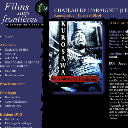
CHATEAU DE L'ARAIGNEE (LE
Kumnonsi-Jo - Throne of Blood
CHATEAU D
A
Réalisation :
Scénario :
A. K
Accueil
Photos :
Asakaz
Musique :
Masa
Montage :
A. K
A l'affiche
Production :
To
FEAR AND DESIRE
Comédiens :
Tos
ASSAUT
Sasaki.
FALSTAFF
HOLODOMOR, LA GRANDE
1957 - Japon
FAMINE UKRAINIENNE
Synopsis :
TAMPOPO
Au Moyen Age ja
Toutes les sorties ...
les brumes et la 
sorcière qui le
Prochainement
Septentrional, e
le fils de son a
pas inquiété tan
Catalogue
femme Asaji, Wa
hommes tuer Mik
Tous les films
fils mort-né, et
Auteurs Réalisateurs
voyant le fantôm
l'Araignée de Wa
Films par Pays
de Yoshiteru, ay
avec ce camoufla
Editions DVD
hommes de Washiz
flèches…
Tous les DVD
Télécharger le catalogue
Télécharger les actualités