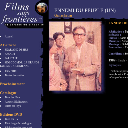
ENNEMI DU PEUPLE (UN)
Ganashatru
ENNEMI DU
Sa
Réalisation :
Scénario :
Accueil
Photos :
Barun 
Musique :
Satya
Montage :
Dulal
A l'affiche
Production :
Ra
FEAR AND DESIRE
Comédiens :
Sou
ASSAUT
FALSTAFF
1989 - Inde 
HOLODOMOR, LA GRANDE
Synopsis :
FAMINE UKRAINIENNE
L’action se pas
TAMPOPO
temple est à l’o
Toutes les sorties ...
afin que les can
Prochainement
Catalogue
Tous les films
Auteurs Réalisateurs
Films par Pays
Editions DVD
Tous les DVD
Télécharger le catalogue
Télécharger les actualités