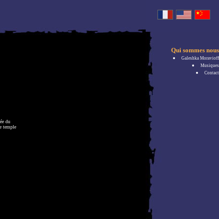
Qui sommes nous
Galeshka Moravioff
Musiques
Contact
rée du
le temple