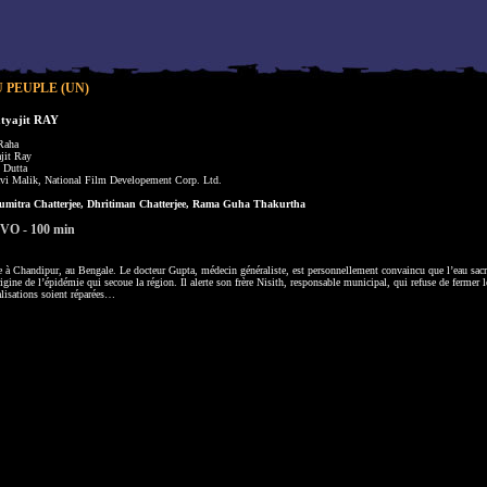
 PEUPLE (UN)
tyajit RAY
Raha
jit Ray
 Dutta
vi Malik, National Film Developement Corp. Ltd.
mitra Chatterjee, Dhritiman Chatterjee, Rama Guha Thakurtha
- VO - 100 min
se à Chandipur, au Bengale. Le docteur Gupta, médecin généraliste, est personnellement convaincu que l’eau sac
rigine de l’épidémie qui secoue la région. Il alerte son frère Nisith, responsable municipal, qui refuse de fermer 
alisations soient réparées…