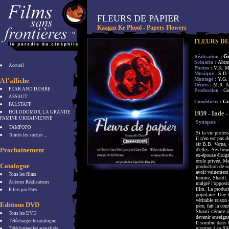
FLEURS DE PAPIER
Kaagaz Ke Phool - Papers Flowers
FLEURS DE
G
Réalisation :
Scénario :
Abrar
Accueil
Photos :
V.K. M
Musique :
S.D.
Montage :
Y.G.
A l'affiche
Décors :
M.R. A
FEAR AND DESIRE
Production :
Gu
ASSAUT
Comédiens :
Gu
FALSTAFF
HOLODOMOR, LA GRANDE
1959 - Inde 
FAMINE UKRAINIENNE
Synopsis :
TAMPOPO
Si la vie profes
Toutes les sorties ...
il n'en est pas 
sir B.B. Varna, 
Prochainement
d'elles. Ses be
ex-épouse éloig
école privée. Me
Catalogue
production de s
avoir vainement
Tous les films
femme, Shanti. C
Auteurs Réalisateurs
malgré l'opposi
film. La produc
Films par Pays
populaire. Une l
véritable raison
Editions DVD
père, fait la co
Shanti s'écarte 
Tous les DVD
devenir enseign
Télécharger le catalogue
Il sombre dans 
montrer à sa fil
Télécharger les actualités