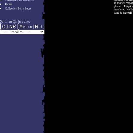
se marier. Vagab
Panier
gloire... l'espa
Collection Betty Boop
grande actrice d
dans le fauteuil 
Sortir au Cinéma avec