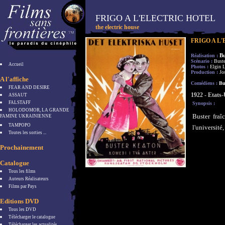
FRIGO A L'ELECTRIC HOTEL
the electric house
FRIGO A L
B
Réalisation :
Scénario :
Buste
Accueil
Photos :
Elgin L
Production :
Jo
A l'affiche
Comédiens :
Bus
FEAR AND DESIRE
1922 - Etats-
ASSAUT
FALSTAFF
Synopsis :
HOLODOMOR, LA GRANDE
Buster fra
FAMINE UKRAINIENNE
TAMPOPO
l'université
Toutes les sorties ...
Prochainement
Catalogue
Tous les films
Auteurs Réalisateurs
Films par Pays
Editions DVD
Tous les DVD
Télécharger le catalogue
Télécharger les actualités