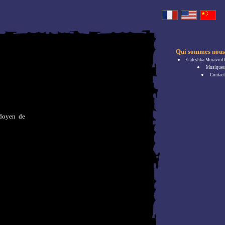
Qui sommes nous
Galeshka Moravioff
Musiques
Contact
 doyen de