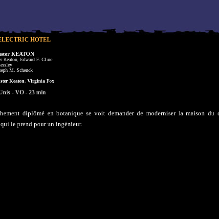
'ELECTRIC HOTEL
uster KEATON
r Keaton, Edward F. Cline
essley
seph M. Schenck
ter Keaton, Virginia Fox
Unis - VO - 23 min
îchement diplômé en botanique se voit demander de moderniser la maison du
, qui le prend pour un ingénieur.