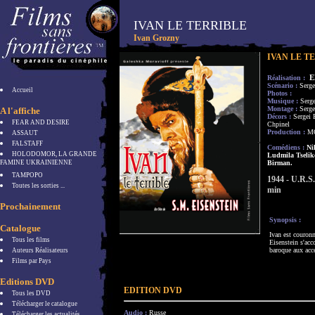
IVAN LE TERRIBLE
Ivan Grozny
IVAN LE T
E
Réalisation :
Scénario :
Serge
Accueil
Photos :
Musique :
Serge
Montage :
Serge
A l'affiche
Décors :
Sergei 
FEAR AND DESIRE
Chpinel
Production :
M
ASSAUT
FALSTAFF
Comédiens :
Nik
HOLODOMOR, LA GRANDE
Ludmila Tselik
FAMINE UKRAINIENNE
Birman.
TAMPOPO
1944 - U.R.S.
Toutes les sorties ...
min
Prochainement
Synopsis :
Catalogue
Ivan est couronn
Tous les films
Eisenstein s'ac
baroque aux acce
Auteurs Réalisateurs
Films par Pays
Editions DVD
EDITION DVD
Tous les DVD
Télécharger le catalogue
Audio :
Russe
Télécharger les actualités