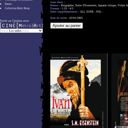
Sous titres :
Panier
Bonus :
Biographie, Notes d'Eisenstein, Apparat critique, Fiches
Collection Betty Boop
Format :
1:33 - 4/3
Infos supplémentaires :
ALL ZONE - PAL -
Date de sortie :
02/01/2003
Sortir au Cinéma avec