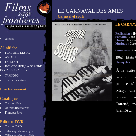
LE CARNAVAL DES AMES
Carnival of souls
LE CARNAV
H
Réalisation :
Scénario :
John 
Accueil
Photos :
Maurice
Musique :
Gene
A l'affiche
Comédiens :
Can
FEAR AND DESIRE
1962 - Etats-
ASSAUT
FALSTAFF
Synopsis :
HOLODOMOR, LA GRANDE
À la suite
FAMINE UKRAINIENNE
TAMPOPO
véhicule t
Toutes les sorties ...
pont et s'
Prochainement
Mary, un
s'installer 
Catalogue
l'attend, 
Tous les films
Auteurs Réalisateurs
bientôt ...
Films par Pays
Editions DVD
Tous les DVD
Télécharger le catalogue
Télécharger les actualités