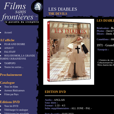
LES DIABLES
THE DEVILS
LES DIABL
K
Réalisation :
Photos :
David 
Accueil
Décors :
Derek 
Comédiens :
Oli
A l'affiche
FEAR AND DESIRE
1971 - Grand
ASSAUT
Synopsis :
FALSTAFF
HOLODOMOR, LA GRANDE
FAMINE UKRAINIENNE
L'histoire de ce
Collectionnant les 
TAMPOPO
Mère Jeanne des Ang
Toutes les sorties ...
Prochainement
Catalogue
Tous les films
Auteurs Réalisateurs
EDITION DVD
Films par Pays
Audio :
ANGLAIS
Editions DVD
Sous titres :
Format :
1:33 - 4/3
Tous les DVD
Infos supplémentaires :
ALL ZONE - PAL -
Télécharger le catalogue
Télécharger les actualités
Date de sortie :
03/05/2023