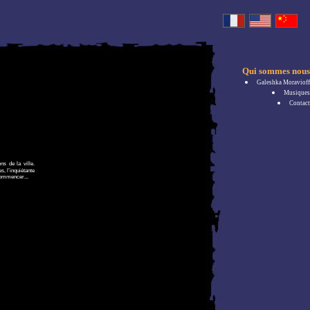
Qui sommes nous
Galeshka Moravioff
Musiques
Contact
s de la ville.
s, l’inquiétante
 commencer...