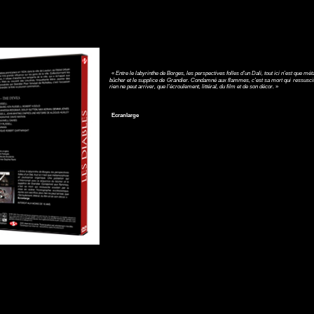
«
Entre le labyrinthe de Borges, les perspectives folles d’un Dali, tout ici n’est que 
bûcher et le supplice de Grandier. Condamné aux flammes, c’est sa mort qui ressuscite
rien ne peut arriver, que l’écroulement, littéral, du film et de son décor.
»
Ecranlarge