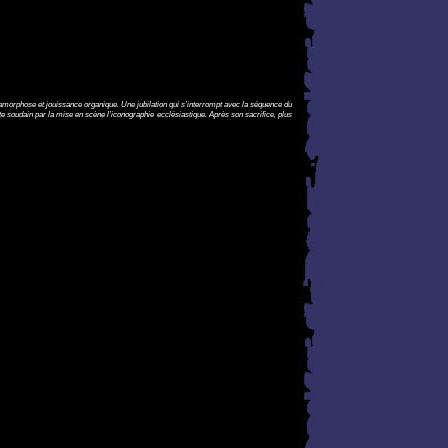
métamorphose et jouissance organique. Une jubilation qui s’interrompt avec la séquence du
 soudain par la mise en scène l’iconographie ecclésiastique. Après son sacrifice, plus