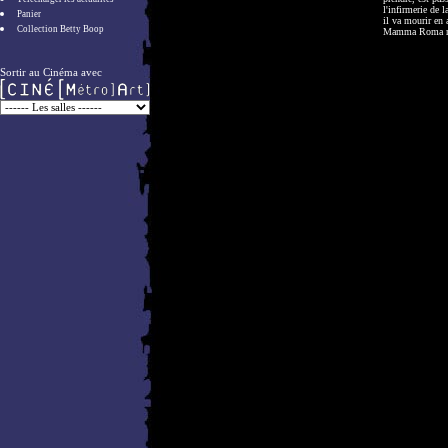
l'infirmerie de l
Panier
il va mourir en
Collection Betty Boop
Mamma Roma re
Sortir au Cinéma avec