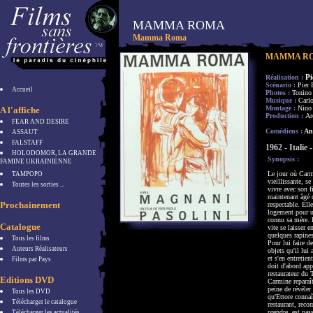
MAMMA ROMA
Mamma Roma
MAMMA R
P
Réalisation :
Scénario :
Pier
Accueil
Photos :
Tonin
Musique :
Carl
Montage :
Nino 
A l'affiche
Production :
Ar
FEAR AND DESIRE
Comédiens :
Ann
ASSAUT
FALSTAFF
1962 - Italie
HOLODOMOR, LA GRANDE
Synopsis :
FAMINE UKRAINIENNE
Le jour où Carm
TAMPOPO
vieillissante, se
Toutes les sorties ...
vivre avec son fi
maintenant âgé d
Prochainement
respectable. Ell
logement pour un
connu sa mère. I
Catalogue
vite se laisser e
quelques rapines
Tous les films
Pour lui faire de
Auteurs Réalisateurs
objets qu'il lu
et s'en entretien
Films par Pays
doit d'abord ap
restaurateur du 
Editions DVD
Carmine reparaî
peine de révéle
Tous les DVD
qu'Ettore connaî
Télécharger le catalogue
restaurant, reco
prendre, est pas
Télécharger les actualités