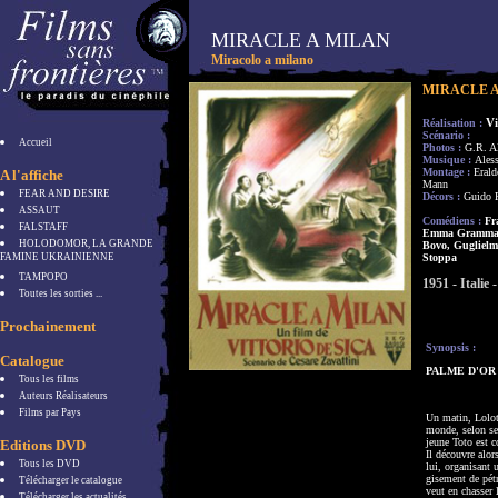
MIRACLE A MILAN
Miracolo a milano
MIRACLE 
Vi
Réalisation :
Scénario :
Accueil
Photos :
G.R. Al
Musique :
Ales
Montage :
Eral
A l'affiche
Mann
FEAR AND DESIRE
Décors :
Guido F
ASSAUT
Comédiens :
Fra
FALSTAFF
Emma Grammati
HOLODOMOR, LA GRANDE
Bovo, Guglielm
FAMINE UKRAINIENNE
Stoppa
TAMPOPO
1951 - Italie
Toutes les sorties ...
Prochainement
Synopsis :
Catalogue
PALME D'OR 
Tous les films
Auteurs Réalisateurs
Films par Pays
Un matin, Lolott
monde, selon ses
jeune Toto est c
Editions DVD
Il découvre alor
Tous les DVD
lui, organisant 
gisement de pétr
Télécharger le catalogue
veut en chasser 
Télécharger les actualités