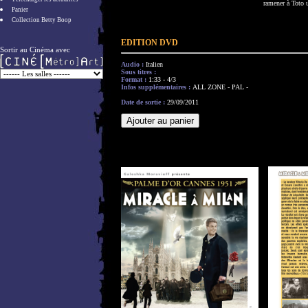
ramener à Toto
Panier
Collection Betty Boop
EDITION DVD
Sortir au Cinéma avec
Audio :
Italien
Sous titres :
Format :
1:33 - 4/3
Infos supplémentaires :
ALL ZONE - PAL -
Date de sortie :
29/09/2011