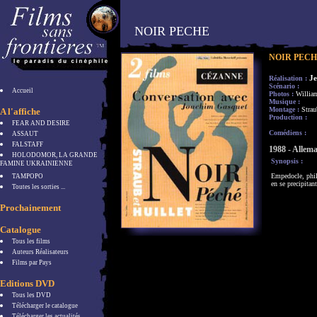
NOIR PECHE
NOIR PEC
J
Réalisation :
Scénario :
Accueil
Photos :
William
Musique :
Montage :
Strau
A l'affiche
Production :
FEAR AND DESIRE
Comédiens :
ASSAUT
FALSTAFF
1988 - Allem
HOLODOMOR, LA GRANDE
Synopsis :
FAMINE UKRAINIENNE
Empedocle, phil
TAMPOPO
en se precipitan
Toutes les sorties ...
Prochainement
Catalogue
Tous les films
Auteurs Réalisateurs
Films par Pays
Editions DVD
Tous les DVD
Télécharger le catalogue
Télécharger les actualités