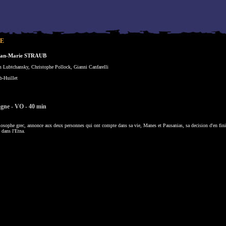
HE
ean-Marie STRAUB
 Lubtchansky, Christophe Pollock, Gianni Canfarelli
b-Huillet
agne - VO - 40 min
osophe grec, annonce aux deux personnes qui ont compte dans sa vie, Manes et Pausanias, sa decision d'en finir
t dans l'Etna.