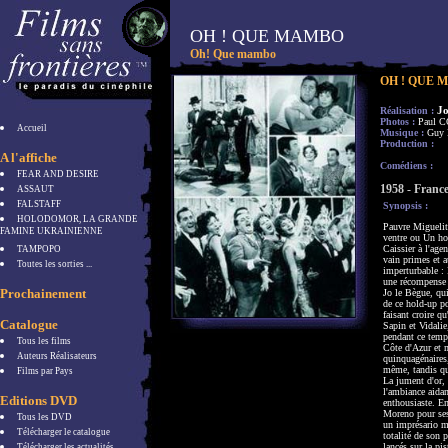
OH ! QUE MAMBO
Oh! Que mambo
OH ! QUE 
J
Réalisation :
Photos :
Paul 
Accueil
Musique :
Guy
Production :
A l'affiche
Comédiens :
FEAR AND DESIRE
1958 - France
ASSAUT
FALSTAFF
Synopsis :
HOLODOMOR, LA GRANDE
Pauvre Miguelit
FAMINE UKRAINIENNE
ventre ou Un ho
Caissier à l'ag
TAMPOPO
vain primes et 
Toutes les sorties ...
imperturbable : 
une récompense l
Prochainement
Jo le Bègue, qui
de ce hold-up po
faisant croire qu
Catalogue
Sapin et Vidalie
pendant ce temp
Tous les films
Côte d'Azur et 
Auteurs Réalisateurs
quinquagénaires,
même, tandis que
Films par Pays
La jument d'or, 
l'ambiance aida
Editions DVD
enthousiaste. En
Moreno pour ses 
Tous les DVD
un imprésario ma
Télécharger le catalogue
totalité de son 
lancés sur la pi
Télécharger les actualités