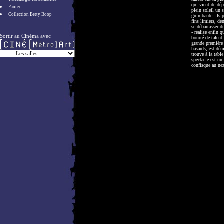
qui vient de dép
Panier
plein soleil un 
Collection Betty Boop
guimbarde, ils 
fins limiers, de
se débarrasser d
- réalise enfin 
Sortir au Cinéma avec
bourré de talent
grande première
hasards, est dé
trouve à la tab
spectacle est un
confisque au nez