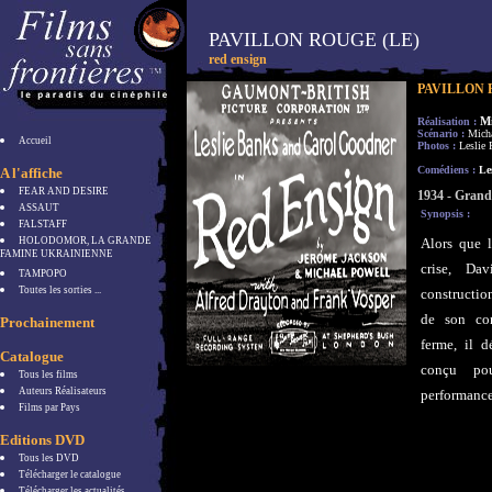
PAVILLON ROUGE (LE)
red ensign
PAVILLON 
M
Réalisation :
Scénario :
Micha
Accueil
Photos :
Leslie
Comédiens :
Les
A l'affiche
FEAR AND DESIRE
1934 - Grand
ASSAUT
Synopsis :
FALSTAFF
HOLODOMOR, LA GRANDE
Alors que l
FAMINE UKRAINIENNE
crise, Dav
TAMPOPO
Toutes les sorties ...
construction
de son con
Prochainement
ferme, il d
Catalogue
conçu pou
Tous les films
Auteurs Réalisateurs
performance
Films par Pays
Editions DVD
Tous les DVD
Télécharger le catalogue
Télécharger les actualités