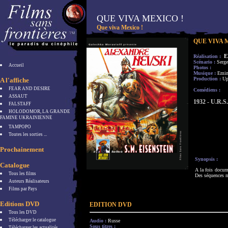
QUE VIVA MEXICO !
Que viva Mexico !
QUE VIVA 
E
Réalisation :
Scénario :
Serge
Accueil
Photos :
Musique :
Emin
Production :
Up
A l'affiche
FEAR AND DESIRE
Comédiens :
ASSAUT
1932 - U.R.S.
FALSTAFF
HOLODOMOR, LA GRANDE
FAMINE UKRAINIENNE
TAMPOPO
Toutes les sorties ...
Prochainement
Synopsis :
Catalogue
A la fois docume
Tous les films
Des séquences
Auteurs Réalisateurs
Films par Pays
Editions DVD
EDITION DVD
Tous les DVD
Télécharger le catalogue
Audio :
Russe
Sous titres :
Télécharger les actualités