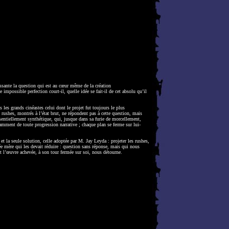
essante la question qui est au cœur même de la création
impossible perfection court-il, quelle idée se fait-il de cet absolu qu’il
 les grands cinéastes celui dont le projet fut toujours le plus
 rushes, montrés à l’état brut, ne répondent pas à cette question, mais
sentiellement synthétique, qui, jusque dans sa furie de morcellement,
damment de toute progression narrative ; chaque plan se ferme sur lui-
a seule solution, celle adoptée par M. Jay Leyda : projeter les rushes,
idée mère qui les devait réduire : question sans réponse, mais qui nous
t l’œuvre achevée, à son tour fermée sur soi, nous détourne.