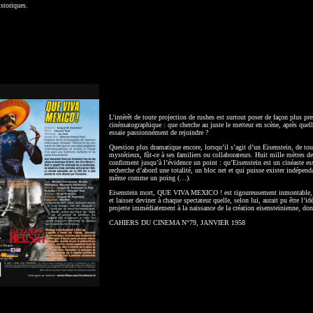
istoriques.
L’intérêt de toute projection de rushes est surtout poser de façon plus pr
cinématographique : que cherche au juste le metteur en scène, après quelle 
essaie passionnément de rejoindre ?
Question plus dramatique encore, lorsqu’il s’agit d’un Eisenstein, de tous
mystérieux, fût-ce à ses familiers ou collaborateurs. Huit mille mètres de
confirment jusqu’à l’évidence un point : qu’Eisenstein est un cinéaste es
recherche d’abord une totalité, un bloc net et qui puisse exister indépen
même comme un poing (…).
Eisenstein mort, QUE VIVA MEXICO ! est rigoureusement inmontable, et l
et laisser deviner à chaque spectateur quelle, selon lui, aurait pu être l’
projette immédiatement à la naissance de la création eisensteinienne, don
CAHIERS DU CINEMA N°79, JANVIER 1958