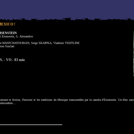
MEXICO !
ISENSTEIN
i Eisenstein, G. Alexandrov
e KHATCHATOURIAN, Serge SKAIPKA, Vladimir TSEITLINE
ton Sinclair
S. - VO - 83 min
ntaire et fiction, l'histoire et les traditions du Mexique transcendées par la caméra d'Eisenstein. Un film sauv
 mémorables…