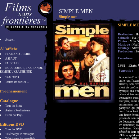
SIMPLE MEN
Simple men
SIMPLE M
H
Réalisation :
Scénario :
Hal H
Accueil
Photos :
Mike Sp
Musique :
Ned 
Montage :
Stev
A l'affiche
Production :
Ze
FEAR AND DESIRE
Comédiens :
ASSAUT
FALSTAFF
1992 - Etats
HOLODOMOR, LA GRANDE
Synopsis :
FAMINE UKRAINIENNE
A la suite d'un 
TAMPOPO
amie, qui l'excr
Toutes les sorties ...
Dennis, son frèr
vient de profiter
Prochainement
cynique, n'a d'a
calme et très ré
demandent consei
Catalogue
leur père, mais 
empruntent une 
Tous les films
garagiste, qui p
Auteurs Réalisateurs
deux frères font
une jeune femme 
Films par Pays
prison de son ma
de fréquentes cr
Editions DVD
les remercier, K
souhaitent. Kate
Tous les DVD
décidé de haïr 
Télécharger le catalogue
d'Elina, qu'il s
en cavale. Bill 
Télécharger les actualités