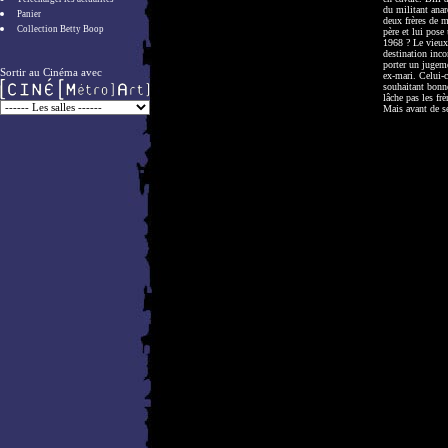
du militant anar
Panier
deux frères de m
Collection Betty Boop
père et lui pose 
1968 ? Le vieux
destination inco
porter un jugeme
Sortir au Cinéma avec
ex-mari. Celui-ci
souhaitant bonne
lâche pas les fr
Mais avant de se