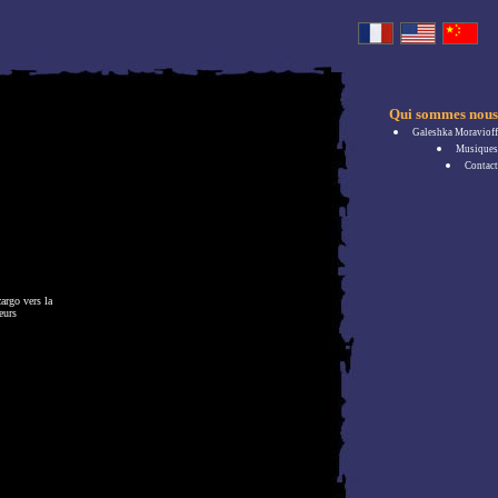
Qui sommes nous
Galeshka Moravioff
Musiques
Contact
argo vers la
eurs