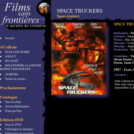
SPACE TRUCKERS
Space truckers
SPACE TR
S
Réalisation :
Scénario :
Stua
Accueil
Photos :
Mac Ah
Musique :
Coli
Montage :
Andy 
A l'affiche
Production :
St
FEAR AND DESIRE
Comédiens :
Tim
ASSAUT
Olwen Fouere, 
FALSTAFF
Flavin, Jason 
HOLODOMOR, LA GRANDE
FAMINE UKRAINIENNE
1997 - Etats
TAMPOPO
Synopsis :
Toutes les sorties ...
John Canyon est 
Terre sans trop 
Prochainement
impossibles à a
Catalogue
Tous les films
Auteurs Réalisateurs
Films par Pays
Editions DVD
Tous les DVD
Télécharger le catalogue
Télécharger les actualités