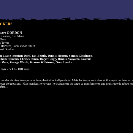
UCKERS
tuart GORDON
rt Gordon, Ted Mann
lberg
n Towns
Horvitch, John Victor-Smith
uart Gordon
 Loane, Stephen Dorff, Ian Beattie, Dennis Hopper, Sandra Dickinson,
Shane Rimmer, Charles Dance, Roger Gregg, Dennis Akayama, Seamus
O'Mara, George Wendt, Graeme Wilkinson, Sean Lawlor
-Unis - VO - 100 min
un des derniers transporteurs interplanétaires indépendants. Mais les temps sont durs et il accepte de frèter un c
poser de questions. Mais pendant le voyage, le chargement du cargo se transforme en une multitude de robots tu
rrêter…