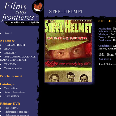
STEEL HELMET
STEEL HE
S
Réalisation :
Scénario :
Samue
Accueil
Musique :
Paul
Décors :
Clarenc
Production :
De
A l'affiche
FEAR AND DESIRE
Comédiens :
Gen
Melton, Richa
ASSAUT
FALSTAFF
1951 - Etats-
HOLODOMOR, LA GRANDE
Synopsis :
FAMINE UKRAINIENNE
Les difficiles a
TAMPOPO
Toutes les sorties ...
Prochainement
Catalogue
Tous les films
Auteurs Réalisateurs
Films par Pays
Editions DVD
Tous les DVD
Télécharger le catalogue
Télécharger les actualités