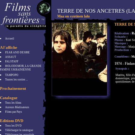
TERRE DE NOS ANCETRES (LA
Maa on syntinen lalu
TERRE DE 
R
Réalisation :
Scénario :
Accueil
Photos :
Kari S
Musique :
Montage :
Marja
A l'affiche
Production :
FEAR AND DESIRE
Comédiens :
Mar
ASSAUT
FALSTAFF
1974 - Finla
HOLODOMOR, LA GRANDE
Synopsis :
FAMINE UKRAINIENNE
Maritta, fille d
TAMPOPO
domestique, prom
Toutes les sorties ...
quotidiennes de 
Prochainement
Catalogue
Tous les films
Auteurs Réalisateurs
Films par Pays
Editions DVD
Tous les DVD
Télécharger le catalogue
Télécharger les actualités