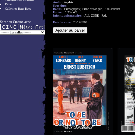
Audio :
Anglais
Panier
Sous titres :
Collection Betty Boop
Bonus :
Filmographie, Fiche historique, Film annonce
Format :
1:33 - 4/3
Infos supplémentaires :
ALL ZONE - PAL -
Sortir au Cinéma avec
Date de sortie :
20/12/2000