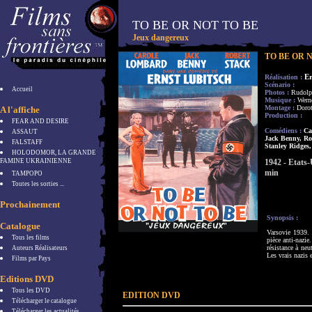
TO BE OR NOT TO BE
Jeux dangereux
TO BE OR 
E
Réalisation :
Scénario :
Accueil
Photos :
Rudol
Musique :
Wer
Montage :
Doro
A l'affiche
Production :
FEAR AND DESIRE
Comédiens :
Ca
ASSAUT
Jack Benny, Ro
FALSTAFF
Stanley Ridges,
HOLODOMOR, LA GRANDE
FAMINE UKRAINIENNE
1942 - Etats-
min
TAMPOPO
Toutes les sorties ...
Prochainement
Synopsis :
Catalogue
Varsovie 1939. 
Tous les films
pièce anti-nazie
résistance à neu
Auteurs Réalisateurs
Les vrais nazis
Films par Pays
Editions DVD
Tous les DVD
EDITION DVD
Télécharger le catalogue
Télécharger les actualités