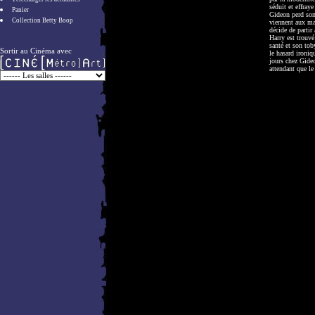
séduit et effraye
Panier
Gideon perd son
Collection Betty Boop
viennent aux mai
décide de partir
Harry est trouv
santé et son tob
Sortir au Cinéma avec
le hasard ironiq
jours chez Gideo
attendant que le