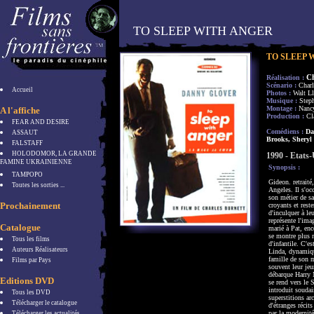
TO SLEEP WITH ANGER
TO SLEEP 
C
Réalisation :
Scénario :
Charl
Accueil
Photos :
Walt L
Musique :
Step
Montage :
Nanc
A l'affiche
Production :
Cl
FEAR AND DESIRE
Comédiens :
Dan
ASSAUT
Brooks, Sheryl 
FALSTAFF
HOLODOMOR, LA GRANDE
1990 - Etats
FAMINE UKRAINIENNE
Synopsis :
TAMPOPO
Gideon. retraité
Toutes les sorties ...
Angeles. Il s'oc
son métier de sa
Prochainement
croyants et rest
d'inculquer à le
représente l'ima
Catalogue
marié à Pat, enc
se montre plus re
Tous les films
d'infantile. C'
Auteurs Réalisateurs
Linda, dynamiqu
famille de son m
Films par Pays
souvent leur jeu
débarque Harry 
Editions DVD
se rend vers le 
introduit souda
Tous les DVD
superstitions ar
Télécharger le catalogue
d'étranges réci
par la modernité
Télécharger les actualités