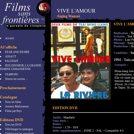
VIVE L'AMOUR
Aiqing Wansui
VIVE L'A
T
Réalisation :
Scénario :
Tsai 
Accueil
Photos :
Liao Pe
Montage :
Sung
Production :
Hs
A l'affiche
FEAR AND DESIRE
Comédiens :
Yan
ASSAUT
1994 - Taiwa
FALSTAFF
Synopsis :
HOLODOMOR, LA GRANDE
FAMINE UKRAINIENNE
Hsiao-kang trava
colombariums, d
TAMPOPO
Elle vit seule 
Toutes les sorties ...
femmes dans la r
d'hiver, ils s'i
Prochainement
de Taïpei. Ils s
Catalogue
Tous les films
Auteurs Réalisateurs
EDITION DVD
Films par Pays
Audio :
Mandarin
Editions DVD
Sous titres :
Bonus :
Tous les DVD
Format :
1:78 - 16/9
Télécharger le catalogue
Infos supplémentaires :
ZONE 2 - PAL - Compatible 4/3
Télécharger les actualités