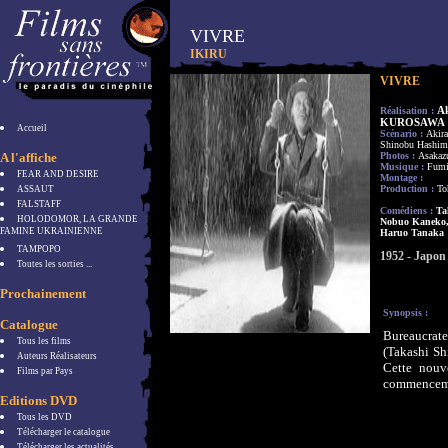
VIVRE
IKIRU
VIVRE
A
Réalisation :
KUROSAWA
Accueil
Scénario :
Akir
Shinobu Hashim
A l'affiche
Photos :
Asakaz
Musique :
Fumi
FEAR AND DESIRE
Montage :
Production :
To
ASSAUT
FALSTAFF
Comédiens :
Ta
HOLODOMOR, LA GRANDE
Nobuo Kaneko,
FAMINE UKRAINIENNE
Haruo Tanaka
TAMPOPO
1952 - Japon
Toutes les sorties ...
Prochainement
Synopsis :
Catalogue
Bureaucra
Tous les films
(Takashi Sh
Auteurs Réalisateurs
Cette nouv
Films par Pays
commencem
Editions DVD
Tous les DVD
Télécharger le catalogue
Télécharger les actualités