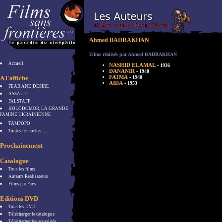
Ahmed BADRAKHAN
Films réalisés par Ahmed BADRAKHAN
Accueil
NASHID EL AMAL
- 1936
DANANIR
- 1940
FATMA
A l'affiche
- 1940
AIDA
- 1953
FEAR AND DESIRE
ASSAUT
FALSTAFF
HOLODOMOR, LA GRANDE
FAMINE UKRAINIENNE
TAMPOPO
Toutes les sorties ...
Prochainement
Catalogue
Tous les films
Auteurs Réalisateurs
Films par Pays
Editions DVD
Tous les DVD
Télécharger le catalogue
Télécharger les actualités