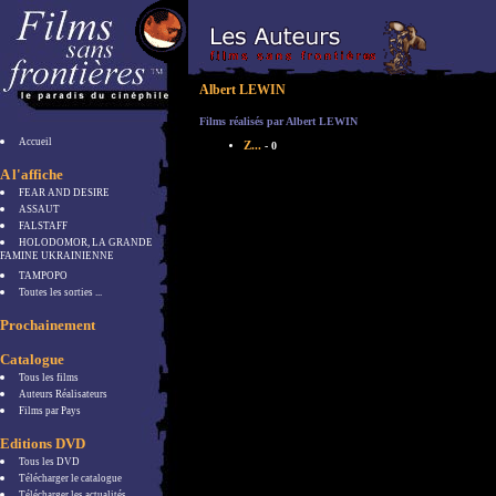
Albert LEWIN
Films réalisés par Albert LEWIN
Accueil
Z...
- 0
A l'affiche
FEAR AND DESIRE
ASSAUT
FALSTAFF
HOLODOMOR, LA GRANDE
FAMINE UKRAINIENNE
TAMPOPO
Toutes les sorties ...
Prochainement
Catalogue
Tous les films
Auteurs Réalisateurs
Films par Pays
Editions DVD
Tous les DVD
Télécharger le catalogue
Télécharger les actualités