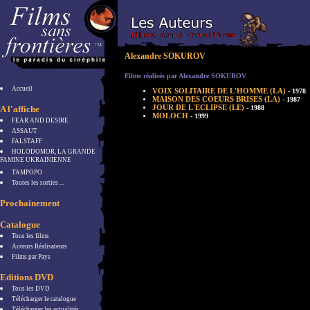
Alexandre SOKUROV
Films réalisés par Alexandre SOKUROV
Accueil
VOIX SOLITAIRE DE L'HOMME (LA)
- 1978
MAISON DES COEURS BRISES (LA)
- 1987
JOUR DE L'ECLIPSE (LE)
A l'affiche
- 1988
MOLOCH
- 1999
FEAR AND DESIRE
ASSAUT
FALSTAFF
HOLODOMOR, LA GRANDE
FAMINE UKRAINIENNE
TAMPOPO
Toutes les sorties ...
Prochainement
Catalogue
Tous les films
Auteurs Réalisateurs
Films par Pays
Editions DVD
Tous les DVD
Télécharger le catalogue
Télécharger les actualités