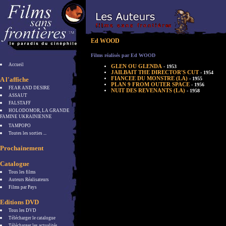
Ed WOOD
Films réalisés par Ed WOOD
Accueil
GLEN OU GLENDA
- 1953
JAILBAIT THE DIRECTOR'S CUT
- 1954
FIANCEE DU MONSTRE (LA)
A l'affiche
- 1955
PLAN 9 FROM OUTER SPACE
- 1956
FEAR AND DESIRE
NUIT DES REVENANTS (LA)
- 1958
ASSAUT
FALSTAFF
HOLODOMOR, LA GRANDE
FAMINE UKRAINIENNE
TAMPOPO
Toutes les sorties ...
Prochainement
Catalogue
Tous les films
Auteurs Réalisateurs
Films par Pays
Editions DVD
Tous les DVD
Télécharger le catalogue
Télécharger les actualités