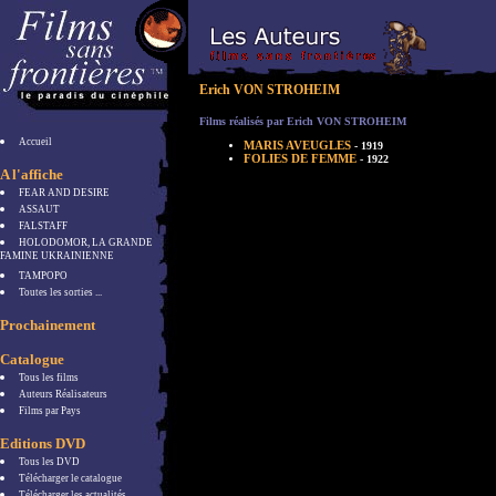
Erich VON STROHEIM
Films réalisés par Erich VON STROHEIM
Accueil
MARIS AVEUGLES
- 1919
FOLIES DE FEMME
- 1922
A l'affiche
FEAR AND DESIRE
ASSAUT
FALSTAFF
HOLODOMOR, LA GRANDE
FAMINE UKRAINIENNE
TAMPOPO
Toutes les sorties ...
Prochainement
Catalogue
Tous les films
Auteurs Réalisateurs
Films par Pays
Editions DVD
Tous les DVD
Télécharger le catalogue
Télécharger les actualités