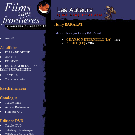
Henry BARAKAT
Films réalisés par Henry BARAKAT
Accueil
CHANSON ETERNELLE (LA)
- 1952
PECHE (LE)
- 1965
A l'affiche
FEAR AND DESIRE
ASSAUT
FALSTAFF
HOLODOMOR, LA GRANDE
FAMINE UKRAINIENNE
TAMPOPO
Toutes les sorties ...
Prochainement
Catalogue
Tous les films
Auteurs Réalisateurs
Films par Pays
Editions DVD
Tous les DVD
Télécharger le catalogue
Télécharger les actualités