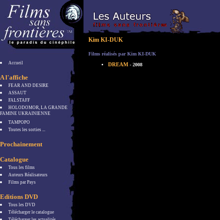
Kim KI-DUK
Films réalisés par Kim KI-DUK
Accueil
DREAM
- 2008
A l'affiche
FEAR AND DESIRE
ASSAUT
FALSTAFF
HOLODOMOR, LA GRANDE
FAMINE UKRAINIENNE
TAMPOPO
Toutes les sorties ...
Prochainement
Catalogue
Tous les films
Auteurs Réalisateurs
Films par Pays
Editions DVD
Tous les DVD
Télécharger le catalogue
Télécharger les actualités