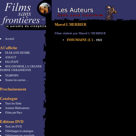
Marcel L'HERBIER
Films réalisés par Marcel L'HERBIER
Accueil
INHUMAINE (L')
- 1923
A l'affiche
FEAR AND DESIRE
ASSAUT
FALSTAFF
HOLODOMOR, LA GRANDE
FAMINE UKRAINIENNE
TAMPOPO
Toutes les sorties ...
Prochainement
Catalogue
Tous les films
Auteurs Réalisateurs
Films par Pays
Editions DVD
Tous les DVD
Télécharger le catalogue
Télécharger les actualités