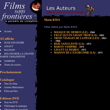
Mario BAVA
Films réalisés par Mario BAVA
Accueil
MASQUE DU DEMON (LE)
- 1960
FILLE QUI EN SAVAIT TROP (LA)
- 1962
TROIS VISAGES DE LA PEUR (LES)
A l'affiche
- 1963
- 1966
FEAR AND DESIRE
BAIE SANGLANTE (LA)
- 1971
ASSAUT
BARON VAMPIRE
- 1971
LISA ET LE DIABLE
- 1972
FALSTAFF
MAISON DE L'EXORCISME (LA)
- 1975
HOLODOMOR, LA GRANDE
FAMINE UKRAINIENNE
TAMPOPO
Toutes les sorties ...
Prochainement
Catalogue
Tous les films
Auteurs Réalisateurs
Films par Pays
Editions DVD
Tous les DVD
Télécharger le catalogue
Télécharger les actualités