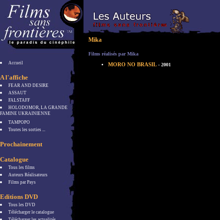
Mika
Films réalisés par Mika
Accueil
MORO NO BRASIL
- 2001
A l'affiche
FEAR AND DESIRE
ASSAUT
FALSTAFF
HOLODOMOR, LA GRANDE
FAMINE UKRAINIENNE
TAMPOPO
Toutes les sorties ...
Prochainement
Catalogue
Tous les films
Auteurs Réalisateurs
Films par Pays
Editions DVD
Tous les DVD
Télécharger le catalogue
Télécharger les actualités