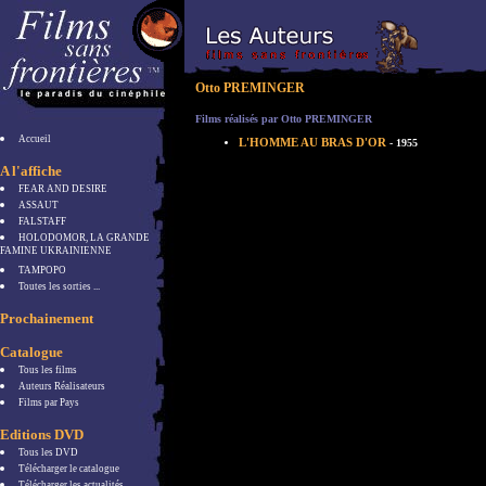
Otto PREMINGER
Films réalisés par Otto PREMINGER
Accueil
L'HOMME AU BRAS D'OR
- 1955
A l'affiche
FEAR AND DESIRE
ASSAUT
FALSTAFF
HOLODOMOR, LA GRANDE
FAMINE UKRAINIENNE
TAMPOPO
Toutes les sorties ...
Prochainement
Catalogue
Tous les films
Auteurs Réalisateurs
Films par Pays
Editions DVD
Tous les DVD
Télécharger le catalogue
Télécharger les actualités