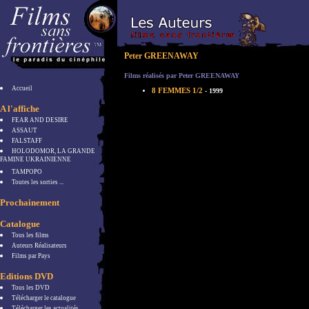
Peter GREENAWAY
Films réalisés par Peter GREENAWAY
Accueil
8 FEMMES 1/2
- 1999
A l'affiche
FEAR AND DESIRE
ASSAUT
FALSTAFF
HOLODOMOR, LA GRANDE
FAMINE UKRAINIENNE
TAMPOPO
Toutes les sorties ...
Prochainement
Catalogue
Tous les films
Auteurs Réalisateurs
Films par Pays
Editions DVD
Tous les DVD
Télécharger le catalogue
Télécharger les actualités