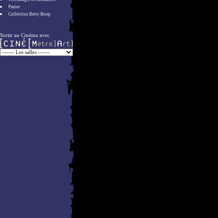
Panier
Collection Betty Boop
Sortir au Cinéma avec