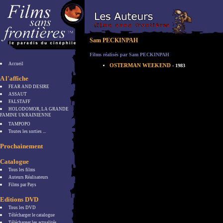
Sam PECKINPAH
Films réalisés par Sam PECKINPAH
Accueil
OSTERMAN WEEKEND
- 1983
A l'affiche
FEAR AND DESIRE
ASSAUT
FALSTAFF
HOLODOMOR, LA GRANDE
FAMINE UKRAINIENNE
TAMPOPO
Toutes les sorties ...
Prochainement
Catalogue
Tous les films
Auteurs Réalisateurs
Films par Pays
Editions DVD
Tous les DVD
Télécharger le catalogue
Télécharger les actualités