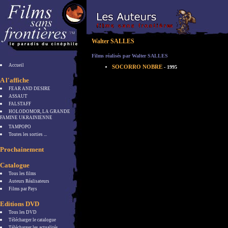
Walter SALLES
Films réalisés par Walter SALLES
Accueil
SOCORRO NOBRE
- 1995
A l'affiche
FEAR AND DESIRE
ASSAUT
FALSTAFF
HOLODOMOR, LA GRANDE
FAMINE UKRAINIENNE
TAMPOPO
Toutes les sorties ...
Prochainement
Catalogue
Tous les films
Auteurs Réalisateurs
Films par Pays
Editions DVD
Tous les DVD
Télécharger le catalogue
Télécharger les actualités