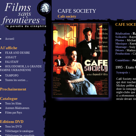
CAFE SOCIETY
Cafe society
CAFE SOC
R
Réalisation :
Scénario :
Raym
Accueil
Photos :
Michae
Musique :
Raym
Montage :
Suzy
A l'affiche
Décors :
Markus 
FEAR AND DESIRE
Production :
Ci
ASSAUT
Comédiens :
Pet
FALSTAFF
HOLODOMOR, LA GRANDE
1995 - Etats-
FAMINE UKRAINIENNE
Synopsis :
TAMPOPO
Café Society est
Toutes les sorties ...
qui doit toucher
Mickey préfère p
Prochainement
dont la compagni
night-clubs que 
ci a récemment 
Catalogue
recule devant ri
Tous les films
Auteurs Réalisateurs
Films par Pays
Editions DVD
Tous les DVD
Télécharger le catalogue
Télécharger les actualités