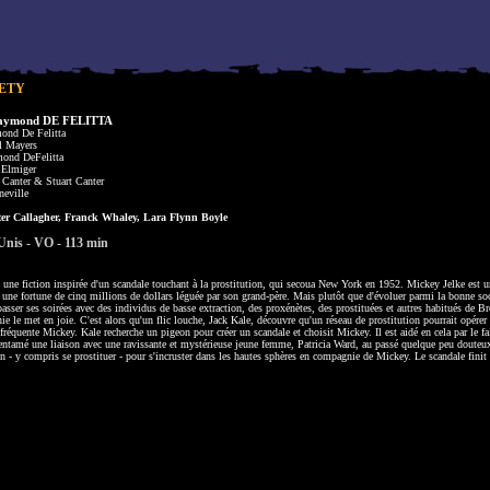
IETY
aymond DE FELITTA
ond De Felitta
l Mayers
ond DeFelitta
 Elmiger
Canter & Stuart Canter
neville
er Callagher, Franck Whaley, Lara Flynn Boyle
Unis - VO - 113 min
 une fiction inspirée d'un scandale touchant à la prostitution, qui secoua New York en 1952. Mickey Jelke est un
 une fortune de cinq millions de dollars léguée par son grand-père. Mais plutôt que d'évoluer parmi la bonne soc
asser ses soirées avec des individus de basse extraction, des proxénètes, des prostituées et autres habitués de B
e le met en joie. C'est alors qu'un flic louche, Jack Kale, découvre qu'un réseau de prostitution pourrait opérer 
fréquente Mickey. Kale recherche un pigeon pour créer un scandale et choisit Mickey. Il est aidé en cela par le fa
entamé une liaison avec une ravissante et mystérieuse jeune femme, Patricia Ward, au passé quelque peu douteux
en - y compris se prostituer - pour s'incruster dans les hautes sphères en compagnie de Mickey. Le scandale finit p