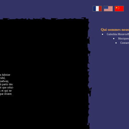
Qui sommes nous
Galeshka Moravioff
Musiques
Contact
 héritier
iété,
roadway,
à partir des
it que celui-
 et qui ne
ar éclater.