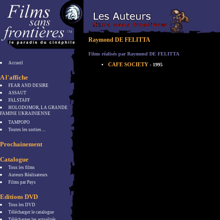
Raymond DE FELITTA
Films réalisés par Raymond DE FELITTA
Accueil
CAFE SOCIETY
- 1995
A l'affiche
FEAR AND DESIRE
ASSAUT
FALSTAFF
HOLODOMOR, LA GRANDE
FAMINE UKRAINIENNE
TAMPOPO
Toutes les sorties ...
Prochainement
Catalogue
Tous les films
Auteurs Réalisateurs
Films par Pays
Editions DVD
Tous les DVD
Télécharger le catalogue
Télécharger les actualités