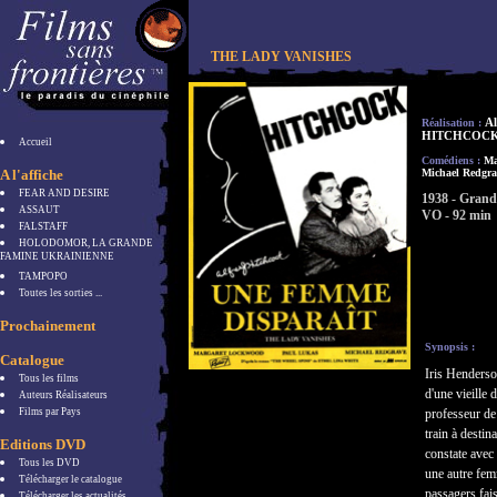
THE LADY VANISHES
Al
Réalisation :
HITCHCOC
Accueil
Comédiens :
Ma
A l'affiche
Michael Redgra
FEAR AND DESIRE
1938 - Grand
ASSAUT
VO - 92 min
FALSTAFF
HOLODOMOR, LA GRANDE
FAMINE UKRAINIENNE
TAMPOPO
Toutes les sorties ...
Prochainement
Synopsis :
Catalogue
Iris Henderso
Tous les films
d'une vieille
Auteurs Réalisateurs
Films par Pays
professeur de
train à destin
Editions DVD
constate avec 
Tous les DVD
une autre fem
Télécharger le catalogue
passagers fai
Télécharger les actualités