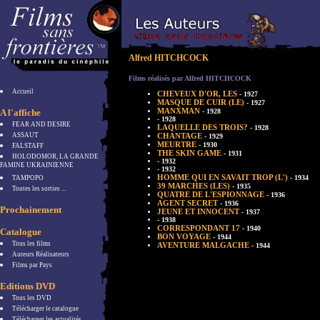
Alfred HITCHCOCK
Films réalisés par Alfred HITCHCOCK
Accueil
CHEVEUX D'OR, LES
- 1927
MASQUE DE CUIR (LE)
- 1927
MANXMAN
A l'affiche
- 1928
- 1928
FEAR AND DESIRE
LAQUELLE DES TROIS?
- 1928
ASSAUT
CHANTAGE
- 1929
MEURTRE
- 1930
FALSTAFF
THE SKIN GAME
- 1931
HOLODOMOR, LA GRANDE
- 1932
FAMINE UKRAINIENNE
- 1932
HOMME QUI EN SAVAIT TROP (L')
- 1934
TAMPOPO
39 MARCHES (LES)
- 1935
Toutes les sorties ...
QUATRE DE L'ESPIONNAGE
- 1936
AGENT SECRET
- 1936
Prochainement
JEUNE ET INNOCENT
- 1937
- 1938
CORRESPONDANT 17
- 1940
Catalogue
BON VOYAGE
- 1944
Tous les films
AVENTURE MALGACHE
- 1944
Auteurs Réalisateurs
Films par Pays
Editions DVD
Tous les DVD
Télécharger le catalogue
Télécharger les actualités