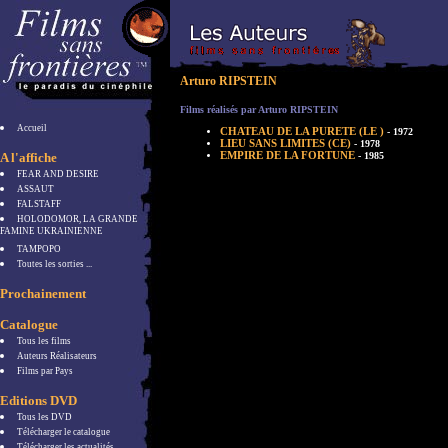
Arturo RIPSTEIN
Films réalisés par Arturo RIPSTEIN
Accueil
CHATEAU DE LA PURETE (LE )
- 1972
LIEU SANS LIMITES (CE)
- 1978
EMPIRE DE LA FORTUNE
A l'affiche
- 1985
FEAR AND DESIRE
ASSAUT
FALSTAFF
HOLODOMOR, LA GRANDE
FAMINE UKRAINIENNE
TAMPOPO
Toutes les sorties ...
Prochainement
Catalogue
Tous les films
Auteurs Réalisateurs
Films par Pays
Editions DVD
Tous les DVD
Télécharger le catalogue
Télécharger les actualités