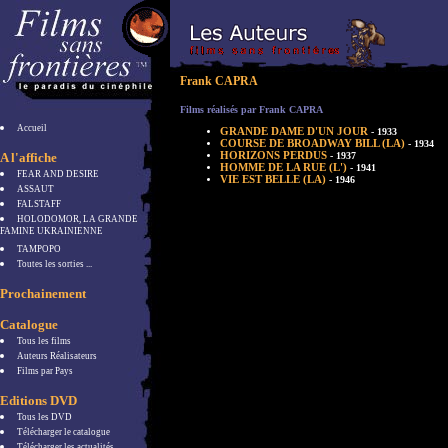
Frank CAPRA
Films réalisés par Frank CAPRA
Accueil
GRANDE DAME D'UN JOUR
- 1933
COURSE DE BROADWAY BILL (LA)
- 1934
HORIZONS PERDUS
A l'affiche
- 1937
HOMME DE LA RUE (L')
- 1941
FEAR AND DESIRE
VIE EST BELLE (LA)
- 1946
ASSAUT
FALSTAFF
HOLODOMOR, LA GRANDE
FAMINE UKRAINIENNE
TAMPOPO
Toutes les sorties ...
Prochainement
Catalogue
Tous les films
Auteurs Réalisateurs
Films par Pays
Editions DVD
Tous les DVD
Télécharger le catalogue
Télécharger les actualités