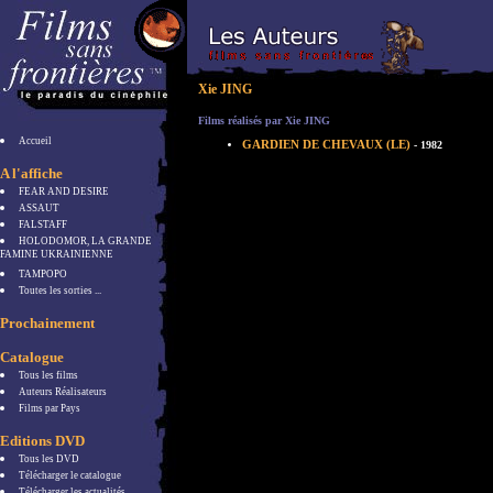
Xie JING
Films réalisés par Xie JING
Accueil
GARDIEN DE CHEVAUX (LE)
- 1982
A l'affiche
FEAR AND DESIRE
ASSAUT
FALSTAFF
HOLODOMOR, LA GRANDE
FAMINE UKRAINIENNE
TAMPOPO
Toutes les sorties ...
Prochainement
Catalogue
Tous les films
Auteurs Réalisateurs
Films par Pays
Editions DVD
Tous les DVD
Télécharger le catalogue
Télécharger les actualités